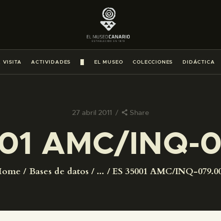
PREPARAR LA VISITA
ACTIVIDADES
 VISITA
ACTIVIDADES
█
EL MUSEO
COLECCIONES
DIDÁCTICA
█
EL MUSEO
27 abril 2011
Share
01 AMC/INQ-
COLECCIONES
DIDÁCTICA
Home
Bases de datos
...
ES 35001 AMC/INQ-079.0
ESPAÑOL