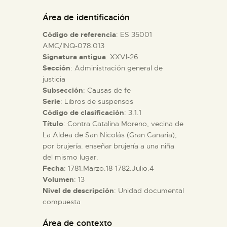
DIDÁCTICA
Área de identificación
Código de referencia
: ES 35001
ESPAÑOL
AMC/INQ-078.013
Signatura antigua
: XXVI-26
Sección
: Administración general de
PREPARAR LA VISITA
justicia
Subsección
: Causas de fe
ACTIVIDADES
Serie
: Libros de suspensos
Código de clasificación
: 3.1.1
Título
: Contra Catalina Moreno, vecina de
█
La Aldea de San Nicolás (Gran Canaria),
por brujería. enseñar brujería a una niña
del mismo lugar.
EL MUSEO
Fecha
: 1781.Marzo.18-1782.Julio.4
Volumen
: 13
Nivel de descripción
: Unidad documental
COLECCIONES
compuesta
DIDÁCTICA
Área de contexto