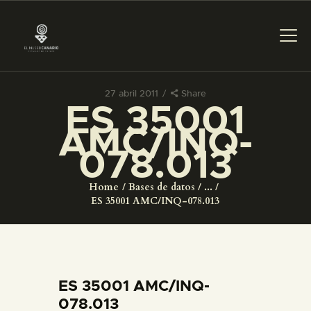
27 abril 2011
Share
ES 35001
PREPARAR LA VISITA
AMC/INQ-
078.013
ACTIVIDADES
Home
Bases de datos
...
█
ES 35001 AMC/INQ-078.013
EL MUSEO
COLECCIONES
ES 35001 AMC/INQ-
078.013