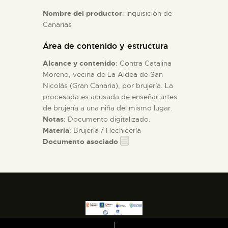
Nombre del productor
: Inquisición de
Canarias
ESPAÑOL
Área de contenido y estructura
Alcance y contenido
: Contra Catalina
Moreno, vecina de La Aldea de San
Nicolás (Gran Canaria), por brujería. La
procesada es acusada de enseñar artes
de brujería a una niña del mismo lugar.
Notas
: Documento digitalizado.
Materia
: Brujería / Hechicería
Documento asociado