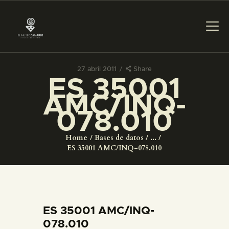
27 abril 2011
Share
ES 35001
PREPARAR LA VISITA
AMC/INQ-
078.010
ACTIVIDADES
Home
Bases de datos
...
█
ES 35001 AMC/INQ-078.010
EL MUSEO
COLECCIONES
ES 35001 AMC/INQ-
078.010