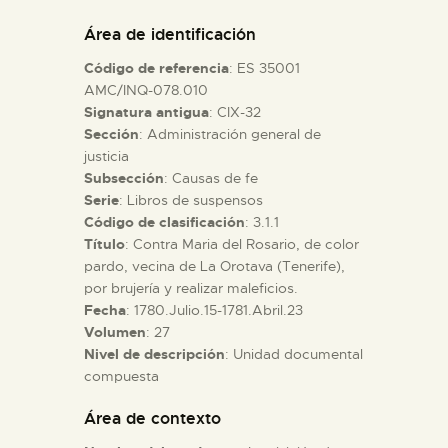
DIDÁCTICA
Área de identificación
Código de referencia
: ES 35001
ESPAÑOL
AMC/INQ-078.010
Signatura antigua
: CIX-32
Sección
: Administración general de
PREPARAR LA VISITA
justicia
Subsección
: Causas de fe
ACTIVIDADES
Serie
: Libros de suspensos
Código de clasificación
: 3.1.1
Título
: Contra Maria del Rosario, de color
█
pardo, vecina de La Orotava (Tenerife),
por brujería y realizar maleficios.
Fecha
: 1780.Julio.15-1781.Abril.23
EL MUSEO
Volumen
: 27
Nivel de descripción
: Unidad documental
compuesta
COLECCIONES
Área de contexto
DIDÁCTICA