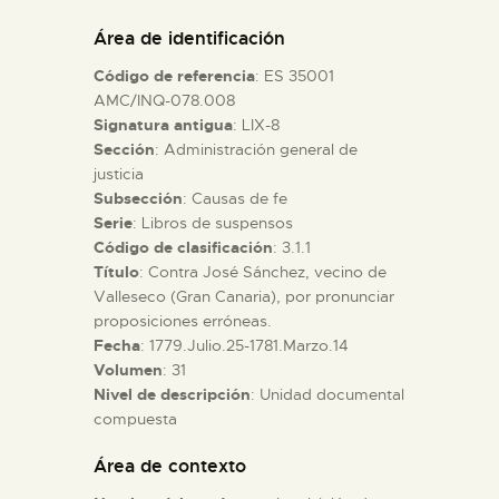
DIDÁCTICA
Área de identificación
Código de referencia
: ES 35001
ESPAÑOL
AMC/INQ-078.008
Signatura antigua
: LIX-8
Sección
: Administración general de
PREPARAR LA VISITA
justicia
Subsección
: Causas de fe
ACTIVIDADES
Serie
: Libros de suspensos
Código de clasificación
: 3.1.1
Título
: Contra José Sánchez, vecino de
█
Valleseco (Gran Canaria), por pronunciar
proposiciones erróneas.
Fecha
: 1779.Julio.25-1781.Marzo.14
EL MUSEO
Volumen
: 31
Nivel de descripción
: Unidad documental
compuesta
COLECCIONES
Área de contexto
DIDÁCTICA