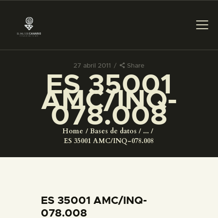
27 abril 2011
Share
ES 35001
PREPARAR LA VISITA
AMC/INQ-
078.008
ACTIVIDADES
Home
Bases de datos
...
█
ES 35001 AMC/INQ-078.008
EL MUSEO
COLECCIONES
ES 35001 AMC/INQ-
078.008