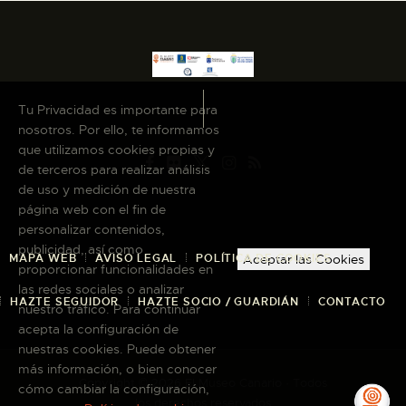
Tu Privacidad es importante para
nosotros. Por ello, te informamos
que utilizamos cookies propias y
de terceros para realizar análisis
de uso y medición de nuestra
página web con el fin de
personalizar contenidos,
publicidad, así como
MAPA WEB
AVISO LEGAL
POLÍTICA DE COOKIES
Aceptar las Cookies
proporcionar funcionalidades en
las redes sociales o analizar
HAZTE SEGUIDOR
HAZTE SOCIO / GUARDIÁN
CONTACTO
nuestro tráfico. Para continuar
acepta la configuración de
nuestras cookies. Puede obtener
más información, o bien conocer
Copyright © 2026 El Museo Canario · Todos
cómo cambiar la configuración,
los derechos reservados