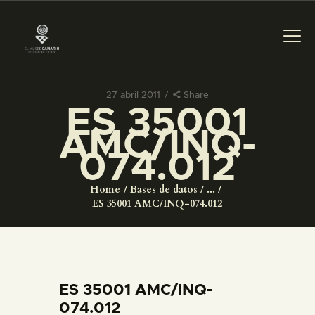
27 abril 2011
Share
ES 35001
PREPARAR LA VISITA
AMC/INQ-
074.012
ACTIVIDADES
Home
Bases de datos
...
█
ES 35001 AMC/INQ-074.012
EL MUSEO
COLECCIONES
ES 35001 AMC/INQ-
074.012