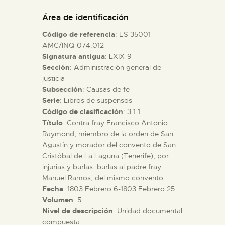
DIDÁCTICA
Área de identificación
Código de referencia
: ES 35001
ESPAÑOL
AMC/INQ-074.012
Signatura antigua
: LXIX-9
Sección
: Administración general de
PREPARAR LA VISITA
justicia
Subsección
: Causas de fe
ACTIVIDADES
Serie
: Libros de suspensos
Código de clasificación
: 3.1.1
Título
: Contra fray Francisco Antonio
█
Raymond, miembro de la orden de San
Agustín y morador del convento de San
Cristóbal de La Laguna (Tenerife), por
EL MUSEO
injurias y burlas. burlas al padre fray
Manuel Ramos, del mismo convento.
Fecha
: 1803.Febrero.6-1803.Febrero.25
COLECCIONES
Volumen
: 5
Nivel de descripción
: Unidad documental
DIDÁCTICA
compuesta