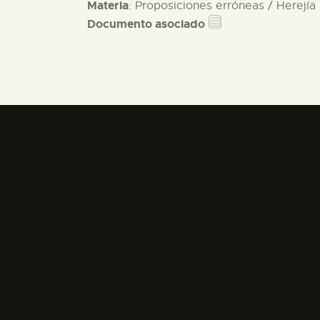
Materia
: Proposiciones erróneas / Herejía
Documento asociado