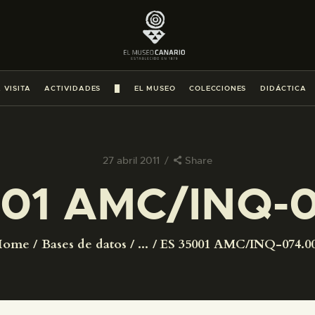
PREPARAR LA VISITA
ACTIVIDADES
 VISITA
ACTIVIDADES
█
EL MUSEO
COLECCIONES
DIDÁCTICA
█
EL MUSEO
27 abril 2011
Share
01 AMC/INQ-0
COLECCIONES
DIDÁCTICA
Home
Bases de datos
...
ES 35001 AMC/INQ-074.0
ESPAÑOL