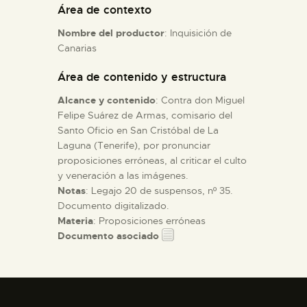
Área de contexto
Nombre del productor
: Inquisición de
ESPAÑOL
Canarias
Área de contenido y estructura
Alcance y contenido
: Contra don Miguel
Felipe Suárez de Armas, comisario del
Santo Oficio en San Cristóbal de La
Laguna (Tenerife), por pronunciar
proposiciones erróneas, al criticar el culto
y veneración a las imágenes.
Notas
: Legajo 20 de suspensos, nº 35.
Documento digitalizado.
Materia
: Proposiciones erróneas
Documento asociado