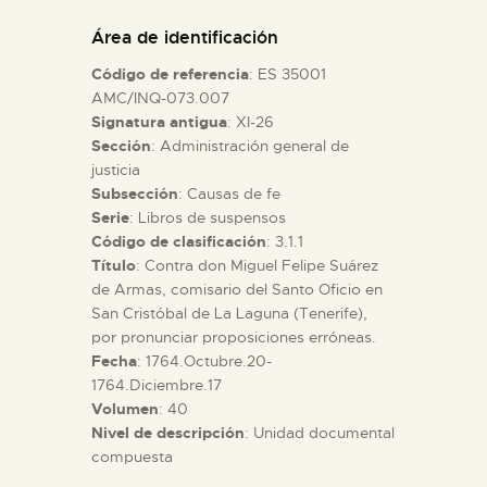
DIDÁCTICA
Área de identificación
Código de referencia
: ES 35001
ESPAÑOL
AMC/INQ-073.007
Signatura antigua
: XI-26
Sección
: Administración general de
PREPARAR LA VISITA
justicia
Subsección
: Causas de fe
ACTIVIDADES
Serie
: Libros de suspensos
Código de clasificación
: 3.1.1
Título
: Contra don Miguel Felipe Suárez
█
de Armas, comisario del Santo Oficio en
San Cristóbal de La Laguna (Tenerife),
por pronunciar proposiciones erróneas.
EL MUSEO
Fecha
: 1764.Octubre.20-
1764.Diciembre.17
Volumen
: 40
COLECCIONES
Nivel de descripción
: Unidad documental
compuesta
DIDÁCTICA