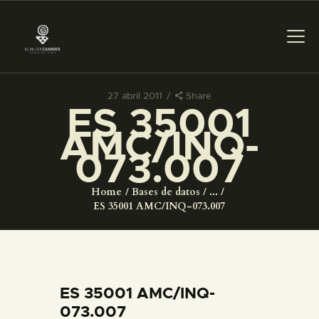
27 abril 2011
Share
ES 35001
PREPARAR LA VISITA
AMC/INQ-
073.007
ACTIVIDADES
Home
Bases de datos
...
█
ES 35001 AMC/INQ-073.007
EL MUSEO
COLECCIONES
ES 35001 AMC/INQ-
073.007