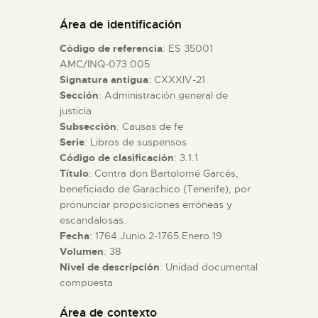
DIDÁCTICA
Área de identificación
Código de referencia
: ES 35001
ESPAÑOL
AMC/INQ-073.005
Signatura antigua
: CXXXIV-21
Sección
: Administración general de
PREPARAR LA VISITA
justicia
Subsección
: Causas de fe
ACTIVIDADES
Serie
: Libros de suspensos
Código de clasificación
: 3.1.1
Título
: Contra don Bartolomé Garcés,
█
beneficiado de Garachico (Tenerife), por
pronunciar proposiciones erróneas y
escandalosas.
EL MUSEO
Fecha
: 1764.Junio.2-1765.Enero.19
Volumen
: 38
Nivel de descripción
: Unidad documental
COLECCIONES
compuesta
DIDÁCTICA
Área de contexto