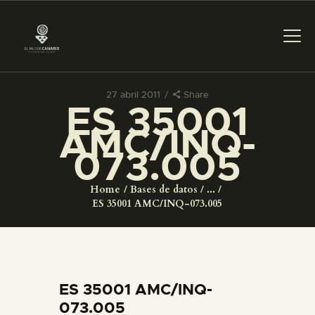
27 abril 2011
Share
ES 35001
PREPARAR LA VISITA
AMC/INQ-
073.005
ACTIVIDADES
Home
Bases de datos
...
█
ES 35001 AMC/INQ-073.005
EL MUSEO
COLECCIONES
ES 35001 AMC/INQ-
073.005