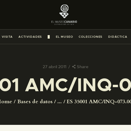
PREPARAR LA VISITA
ACTIVIDADES
 VISITA
ACTIVIDADES
█
EL MUSEO
COLECCIONES
DIDÁCTICA
█
EL MUSEO
27 abril 2011
Share
01 AMC/INQ-
COLECCIONES
DIDÁCTICA
Home
Bases de datos
...
ES 35001 AMC/INQ-073.0
ESPAÑOL