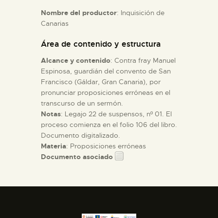
Nombre del productor
: Inquisición de
Canarias
ESPAÑOL
Área de contenido y estructura
Alcance y contenido
: Contra fray Manuel
Espinosa, guardián del convento de San
Francisco (Gáldar, Gran Canaria), por
pronunciar proposiciones erróneas en el
transcurso de un sermón.
Notas
: Legajo 22 de suspensos, nº 01. El
proceso comienza en el folio 106 del libro.
Documento digitalizado.
Materia
: Proposiciones erróneas
Documento asociado