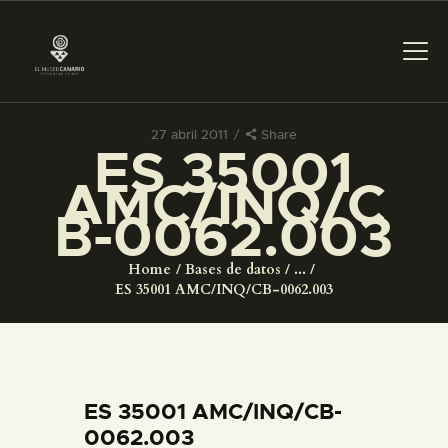
27 abril 2011
Share
ES 35001
PREPARAR LA VISITA
AMC/INQ/C
B-0062.003
ACTIVIDADES
Home
Bases de datos
...
█
ES 35001 AMC/INQ/CB-0062.003
EL MUSEO
COLECCIONES
ES 35001 AMC/INQ/CB-
0062.003