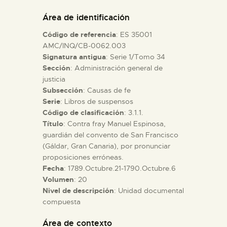
DIDÁCTICA
Área de identificación
Código de referencia
: ES 35001
ESPAÑOL
AMC/INQ/CB-0062.003
Signatura antigua
: Serie 1/Tomo 34
Sección
: Administración general de
PREPARAR LA VISITA
justicia
Subsección
: Causas de fe
ACTIVIDADES
Serie
: Libros de suspensos
Código de clasificación
: 3.1.1.
Título
: Contra fray Manuel Espinosa,
█
guardián del convento de San Francisco
(Gáldar, Gran Canaria), por pronunciar
proposiciones erróneas.
EL MUSEO
Fecha
: 1789.Octubre.21-1790.Octubre.6
Volumen
: 20
Nivel de descripción
: Unidad documental
COLECCIONES
compuesta
DIDÁCTICA
Área de contexto