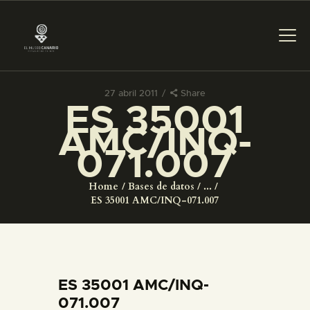
27 abril 2011
Share
ES 35001
PREPARAR LA VISITA
AMC/INQ-
071.007
ACTIVIDADES
Home
Bases de datos
...
█
ES 35001 AMC/INQ-071.007
EL MUSEO
COLECCIONES
ES 35001 AMC/INQ-
071.007