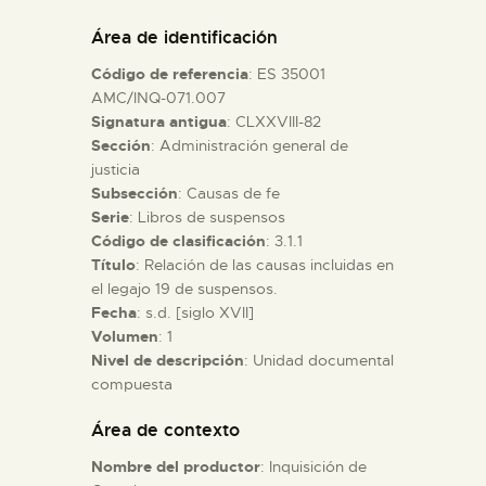
DIDÁCTICA
Área de identificación
Código de referencia
: ES 35001
ESPAÑOL
AMC/INQ-071.007
Signatura antigua
: CLXXVIII-82
Sección
: Administración general de
PREPARAR LA VISITA
justicia
Subsección
: Causas de fe
ACTIVIDADES
Serie
: Libros de suspensos
Código de clasificación
: 3.1.1
Título
: Relación de las causas incluidas en
█
el legajo 19 de suspensos.
Fecha
: s.d. [siglo XVII]
Volumen
: 1
EL MUSEO
Nivel de descripción
: Unidad documental
compuesta
COLECCIONES
Área de contexto
Nombre del productor
: Inquisición de
DIDÁCTICA