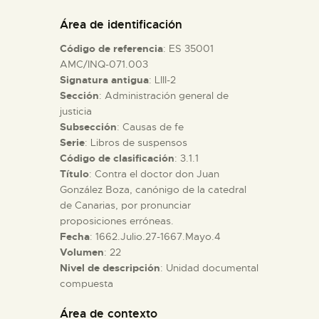
DIDÁCTICA
Área de identificación
Código de referencia
: ES 35001
ESPAÑOL
AMC/INQ-071.003
Signatura antigua
: LIII-2
Sección
: Administración general de
PREPARAR LA VISITA
justicia
Subsección
: Causas de fe
ACTIVIDADES
Serie
: Libros de suspensos
Código de clasificación
: 3.1.1
Título
: Contra el doctor don Juan
█
González Boza, canónigo de la catedral
de Canarias, por pronunciar
proposiciones erróneas.
EL MUSEO
Fecha
: 1662.Julio.27-1667.Mayo.4
Volumen
: 22
Nivel de descripción
: Unidad documental
COLECCIONES
compuesta
DIDÁCTICA
Área de contexto