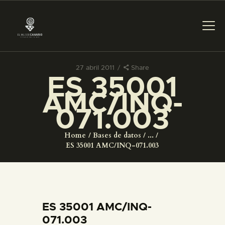
27 abril 2011
Share
ES 35001
PREPARAR LA VISITA
AMC/INQ-
071.003
ACTIVIDADES
Home
Bases de datos
...
█
ES 35001 AMC/INQ-071.003
EL MUSEO
COLECCIONES
ES 35001 AMC/INQ-
071.003