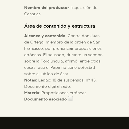
Nombre del productor
: Inquisición de
Canarias
ESPAÑOL
Área de contenido y estructura
Alcance y contenido
: Contra don Juan
de Ortega, miembro de la orden de San
Francisco, por pronunciar proposiciones
erróneas. El acusado, durante un sermón
sobre la Porciúncula, afirmó, entre otras
cosas, que el Papa no tiene potestad
sobre el jubileo de ésta.
Notas
: Legajo 18 de suspensos, nº 43.
Documento digitalizado.
Materia
: Proposiciones erróneas
Documento asociado