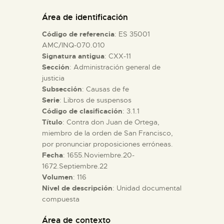
DIDÁCTICA
Área de identificación
Código de referencia
: ES 35001
ESPAÑOL
AMC/INQ-070.010
Signatura antigua
: CXX-11
Sección
: Administración general de
PREPARAR LA VISITA
justicia
Subsección
: Causas de fe
ACTIVIDADES
Serie
: Libros de suspensos
Código de clasificación
: 3.1.1
Título
: Contra don Juan de Ortega,
█
miembro de la orden de San Francisco,
por pronunciar proposiciones erróneas.
Fecha
: 1655.Noviembre.20-
EL MUSEO
1672.Septiembre.22
Volumen
: 116
Nivel de descripción
: Unidad documental
COLECCIONES
compuesta
DIDÁCTICA
Área de contexto