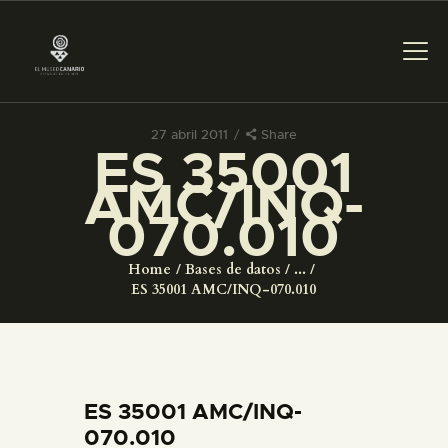
27 abril 2011
Share
ES 35001
PREPARAR LA VISITA
AMC/INQ-
070.010
ACTIVIDADES
Home
Bases de datos
...
█
ES 35001 AMC/INQ-070.010
EL MUSEO
COLECCIONES
ES 35001 AMC/INQ-
070.010