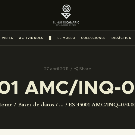
PREPARAR LA VISITA
ACTIVIDADES
 VISITA
ACTIVIDADES
█
EL MUSEO
COLECCIONES
DIDÁCTICA
█
EL MUSEO
27 abril 2011
Share
01 AMC/INQ-
COLECCIONES
DIDÁCTICA
Home
Bases de datos
...
ES 35001 AMC/INQ-070.0
ESPAÑOL