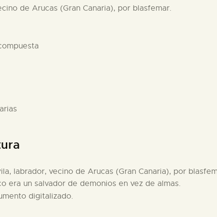
vecino de Arucas (Gran Canaria), por blasfemar.
 compuesta
arias
tura
la, labrador, vecino de Arucas (Gran Canaria), por blasfema
roco era un salvador de demonios en vez de almas.
umento digitalizado.