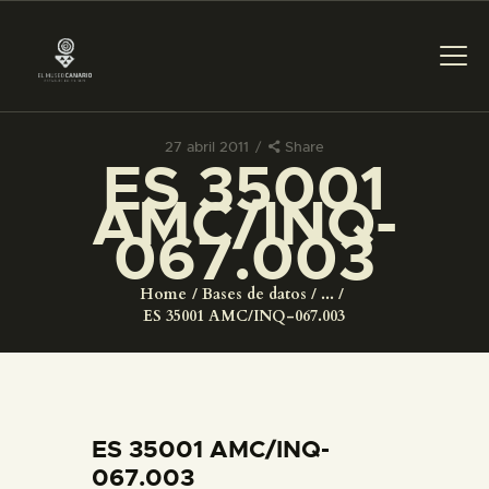
27 abril 2011
Share
ES 35001
PREPARAR LA VISITA
AMC/INQ-
067.003
ACTIVIDADES
Home
Bases de datos
...
█
ES 35001 AMC/INQ-067.003
EL MUSEO
COLECCIONES
ES 35001 AMC/INQ-
067.003