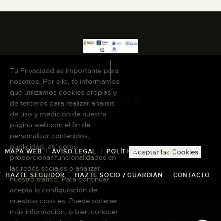
Tu Privacidad es importante para
nosotros. Por ello, te informamos
que utilizamos cookies propias y
de terceros para realizar análisis
de uso y medición de nuestra
página web con el fin de
personalizar contenidos,
publicidad, así como
MAPA WEB
AVISO LEGAL
POLÍTICA DE COOKIES
Aceptar las Cookies
proporcionar funcionalidades en
las redes sociales o analizar
HAZTE SEGUIDOR
HAZTE SOCIO / GUARDIÁN
CONTACTO
nuestro tráfico. Para continuar
acepta la configuración de
nuestras cookies. Puede obtener
más información, o bien conocer
Copyright © 2026 El Museo Canario · Todos