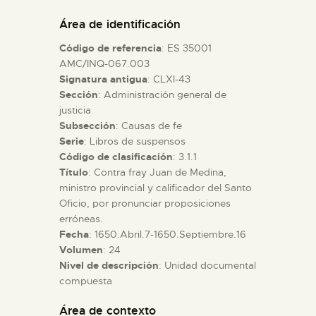
DIDÁCTICA
Área de identificación
Código de referencia
: ES 35001
ESPAÑOL
AMC/INQ-067.003
Signatura antigua
: CLXI-43
Sección
: Administración general de
PREPARAR LA VISITA
justicia
Subsección
: Causas de fe
ACTIVIDADES
Serie
: Libros de suspensos
Código de clasificación
: 3.1.1
Título
: Contra fray Juan de Medina,
█
ministro provincial y calificador del Santo
Oficio, por pronunciar proposiciones
erróneas.
EL MUSEO
Fecha
: 1650.Abril.7-1650.Septiembre.16
Volumen
: 24
Nivel de descripción
: Unidad documental
COLECCIONES
compuesta
DIDÁCTICA
Área de contexto