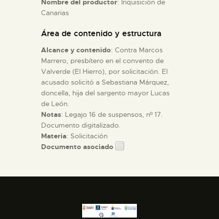
Nombre del productor
: Inquisición de
Canarias
ESPAÑOL
Área de contenido y estructura
Alcance y contenido
: Contra Marcos
Marrero, presbítero en el convento de
Valverde (El Hierro), por solicitación. El
acusado solicitó a Sebastiana Márquez,
doncella, hija del sargento mayor Lucas
de León.
Notas
: Legajo 16 de suspensos, nº 17.
Documento digitalizado.
Materia
: Solicitación
Documento asociado