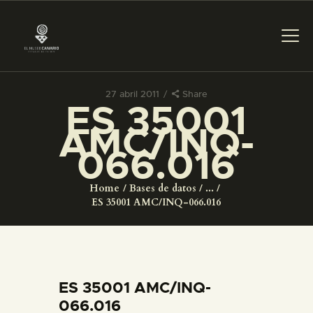
27 abril 2011
Share
ES 35001
PREPARAR LA VISITA
AMC/INQ-
066.016
ACTIVIDADES
Home
Bases de datos
...
█
ES 35001 AMC/INQ-066.016
EL MUSEO
COLECCIONES
ES 35001 AMC/INQ-
066.016