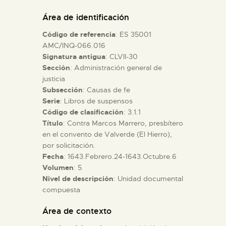
DIDÁCTICA
Área de identificación
Código de referencia
: ES 35001
ESPAÑOL
AMC/INQ-066.016
Signatura antigua
: CLVII-30
Sección
: Administración general de
PREPARAR LA VISITA
justicia
Subsección
: Causas de fe
ACTIVIDADES
Serie
: Libros de suspensos
Código de clasificación
: 3.1.1
Título
: Contra Marcos Marrero, presbítero
█
en el convento de Valverde (El Hierro),
por solicitación.
Fecha
: 1643.Febrero.24-1643.Octubre.6
EL MUSEO
Volumen
: 5
Nivel de descripción
: Unidad documental
compuesta
COLECCIONES
Área de contexto
DIDÁCTICA