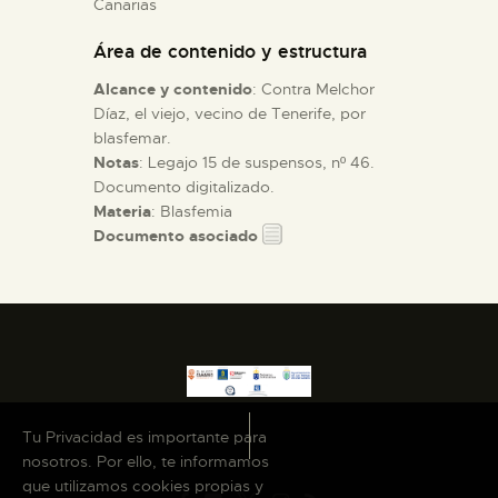
Canarias
Área de contenido y estructura
ESPAÑOL
Alcance y contenido
: Contra Melchor
Díaz, el viejo, vecino de Tenerife, por
blasfemar.
Notas
: Legajo 15 de suspensos, nº 46.
Documento digitalizado.
Materia
: Blasfemia
Documento asociado
Tu Privacidad es importante para
nosotros. Por ello, te informamos
que utilizamos cookies propias y