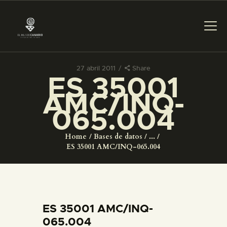
27 abril 2011
Share
ES 35001
PREPARAR LA VISITA
AMC/INQ-
065.004
ACTIVIDADES
Home
Bases de datos
...
█
ES 35001 AMC/INQ-065.004
EL MUSEO
COLECCIONES
ES 35001 AMC/INQ-
065.004