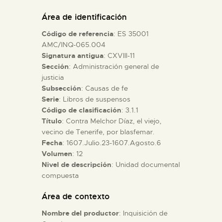
DIDÁCTICA
Área de identificación
Código de referencia
: ES 35001
ESPAÑOL
AMC/INQ-065.004
Signatura antigua
: CXVIII-11
Sección
: Administración general de
PREPARAR LA VISITA
justicia
Subsección
: Causas de fe
ACTIVIDADES
Serie
: Libros de suspensos
Código de clasificación
: 3.1.1
Título
: Contra Melchor Díaz, el viejo,
█
vecino de Tenerife, por blasfemar.
Fecha
: 1607.Julio.23-1607.Agosto.6
Volumen
: 12
EL MUSEO
Nivel de descripción
: Unidad documental
compuesta
COLECCIONES
Área de contexto
Nombre del productor
: Inquisición de
DIDÁCTICA