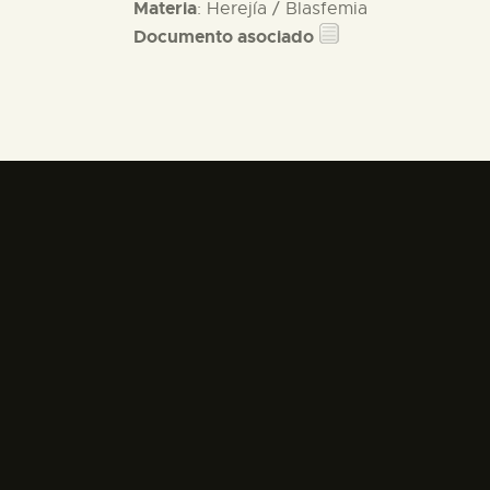
Materia
: Herejía / Blasfemia
Documento asociado