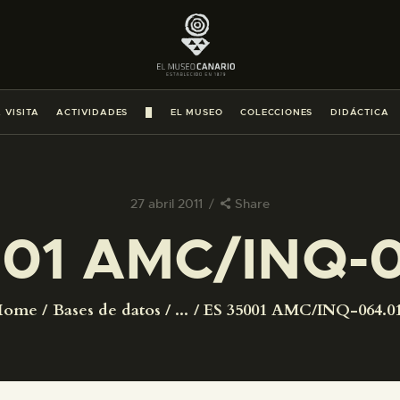
PREPARAR LA VISITA
ACTIVIDADES
 VISITA
ACTIVIDADES
█
EL MUSEO
COLECCIONES
DIDÁCTICA
█
EL MUSEO
27 abril 2011
Share
001 AMC/INQ-0
COLECCIONES
DIDÁCTICA
Home
Bases de datos
...
ES 35001 AMC/INQ-064.0
ESPAÑOL