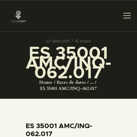
27 abril 2011
Share
ES 35001
PREPARAR LA VISITA
AMC/INQ-
062.017
ACTIVIDADES
Home
Bases de datos
...
█
ES 35001 AMC/INQ-062.017
EL MUSEO
COLECCIONES
ES 35001 AMC/INQ-
062.017