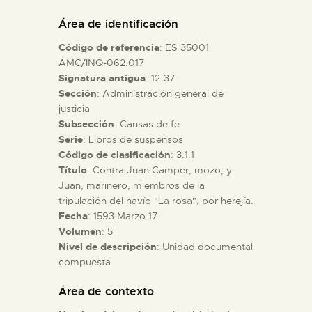
DIDÁCTICA
Área de identificación
Código de referencia
: ES 35001
ESPAÑOL
AMC/INQ-062.017
Signatura antigua
: 12-37
Sección
: Administración general de
PREPARAR LA VISITA
justicia
Subsección
: Causas de fe
ACTIVIDADES
Serie
: Libros de suspensos
Código de clasificación
: 3.1.1
Título
: Contra Juan Camper, mozo, y
█
Juan, marinero, miembros de la
tripulación del navío "La rosa", por herejía.
Fecha
: 1593.Marzo.17
EL MUSEO
Volumen
: 5
Nivel de descripción
: Unidad documental
compuesta
COLECCIONES
Área de contexto
DIDÁCTICA