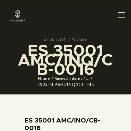
27 abril 2011
Share
ES 35001
PREPARAR LA VISITA
AMC/INQ/C
B-0016
ACTIVIDADES
Home
Bases de datos
...
█
ES 35001 AMC/INQ/CB-0016
EL MUSEO
COLECCIONES
ES 35001 AMC/INQ/CB-
0016