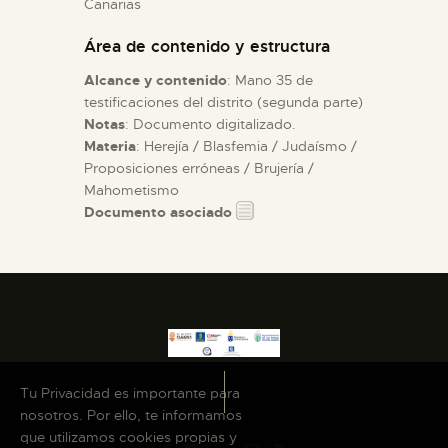
Canarias
Área de contenido y estructura
ESPAÑOL
Alcance y contenido
: Mano 35 de
testificaciones del distrito (segunda parte)
Notas
: Documento digitalizado.
Materia
: Herejía / Blasfemia / Judaísmo /
Proposiciones erróneas / Brujería /
Mahometismo
Documento asociado
Tu Privacidad es importante para
nosotros. Por ello, te informamos
que utilizamos cookies propias y