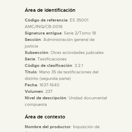
DIDÁCTICA
Área de identificación
Código de referencia
: ES 35001
ESPAÑOL
AMC/INQ/CB-0016
Signatura antigua
: Serie 2/Tomo 18
Sección
: Administración general de
PREPARAR LA VISITA
justicia
Subsección
: Otras actividades judiciales
ACTIVIDADES
Serie
: Testificaciones
Código de clasificación
: 3.2.1
Título
: Mano 35 de testificaciones del
█
distrito (segunda parte)
Fecha
: 1637-1640
Volumen
: 237
EL MUSEO
Nivel de descripción
: Unidad documental
compuesta
COLECCIONES
Área de contexto
Nombre del productor
: Inquisición de
DIDÁCTICA