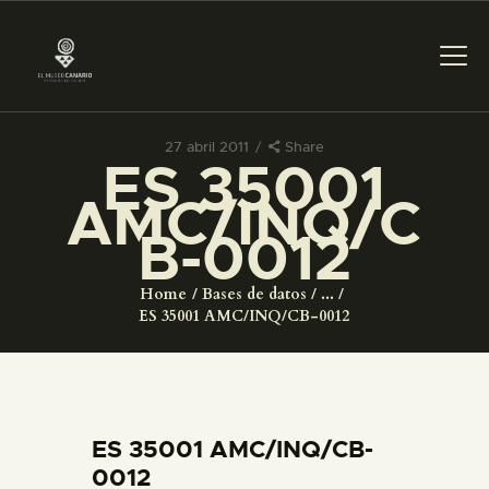
27 abril 2011
Share
ES 35001
PREPARAR LA VISITA
AMC/INQ/C
B-0012
ACTIVIDADES
Home
Bases de datos
...
█
ES 35001 AMC/INQ/CB-0012
EL MUSEO
COLECCIONES
ES 35001 AMC/INQ/CB-
0012