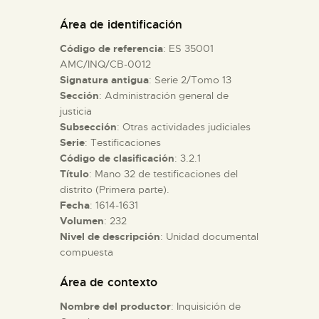
DIDÁCTICA
Área de identificación
Código de referencia
: ES 35001
ESPAÑOL
AMC/INQ/CB-0012
Signatura antigua
: Serie 2/Tomo 13
Sección
: Administración general de
PREPARAR LA VISITA
justicia
Subsección
: Otras actividades judiciales
ACTIVIDADES
Serie
: Testificaciones
Código de clasificación
: 3.2.1
Título
: Mano 32 de testificaciones del
█
distrito (Primera parte).
Fecha
: 1614-1631
Volumen
: 232
EL MUSEO
Nivel de descripción
: Unidad documental
compuesta
COLECCIONES
Área de contexto
Nombre del productor
: Inquisición de
DIDÁCTICA