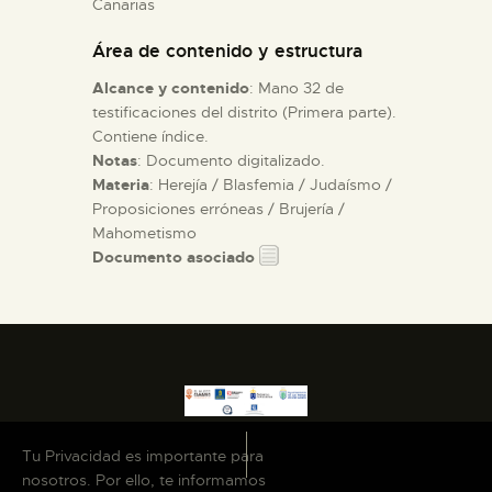
Canarias
Área de contenido y estructura
ESPAÑOL
Alcance y contenido
: Mano 32 de
testificaciones del distrito (Primera parte).
Contiene índice.
Notas
: Documento digitalizado.
Materia
: Herejía / Blasfemia / Judaísmo /
Proposiciones erróneas / Brujería /
Mahometismo
Documento asociado
Tu Privacidad es importante para
nosotros. Por ello, te informamos