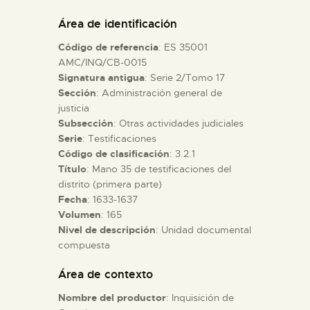
DIDÁCTICA
Área de identificación
Código de referencia
: ES 35001
ESPAÑOL
AMC/INQ/CB-0015
Signatura antigua
: Serie 2/Tomo 17
Sección
: Administración general de
PREPARAR LA VISITA
justicia
Subsección
: Otras actividades judiciales
ACTIVIDADES
Serie
: Testificaciones
Código de clasificación
: 3.2.1
Título
: Mano 35 de testificaciones del
█
distrito (primera parte)
Fecha
: 1633-1637
Volumen
: 165
EL MUSEO
Nivel de descripción
: Unidad documental
compuesta
COLECCIONES
Área de contexto
Nombre del productor
: Inquisición de
DIDÁCTICA