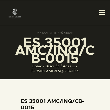
27 abril 2011
Share
ES 35001
PREPARAR LA VISITA
AMC/INQ/C
B-0015
ACTIVIDADES
Home
Bases de datos
...
█
ES 35001 AMC/INQ/CB-0015
EL MUSEO
COLECCIONES
ES 35001 AMC/INQ/CB-
0015