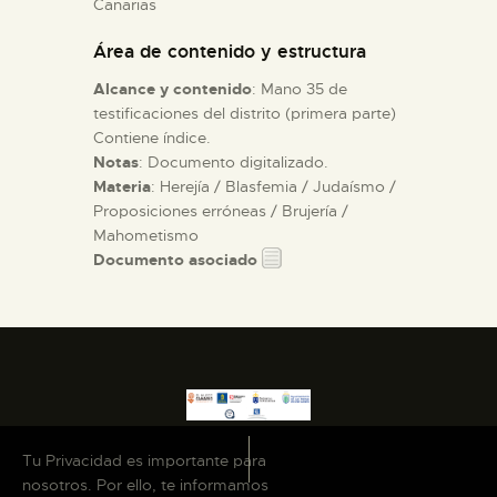
Canarias
Área de contenido y estructura
ESPAÑOL
Alcance y contenido
: Mano 35 de
testificaciones del distrito (primera parte)
Contiene índice.
Notas
: Documento digitalizado.
Materia
: Herejía / Blasfemia / Judaísmo /
Proposiciones erróneas / Brujería /
Mahometismo
Documento asociado
Tu Privacidad es importante para
nosotros. Por ello, te informamos