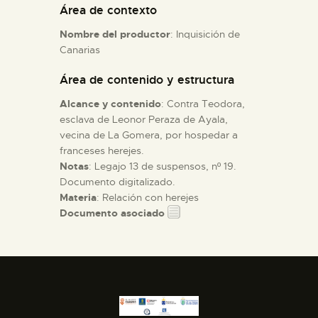
Área de contexto
Nombre del productor
: Inquisición de
ESPAÑOL
Canarias
Área de contenido y estructura
Alcance y contenido
: Contra Teodora,
esclava de Leonor Peraza de Ayala,
vecina de La Gomera, por hospedar a
franceses herejes.
Notas
: Legajo 13 de suspensos, nº 19.
Documento digitalizado.
Materia
: Relación con herejes
Documento asociado