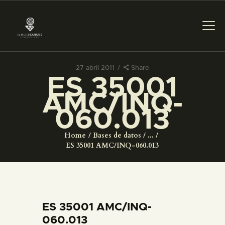
27 abril 2011
Share
ES 35001
PREPARAR LA VISITA
AMC/INQ-
060.013
ACTIVIDADES
Home
Bases de datos
...
█
ES 35001 AMC/INQ-060.013
EL MUSEO
COLECCIONES
ES 35001 AMC/INQ-
060.013