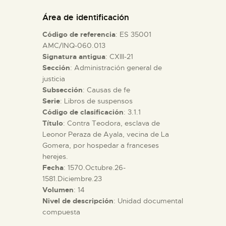
DIDÁCTICA
Área de identificación
Código de referencia
: ES 35001
ESPAÑOL
AMC/INQ-060.013
Signatura antigua
: CXIII-21
Sección
: Administración general de
PREPARAR LA VISITA
justicia
Subsección
: Causas de fe
ACTIVIDADES
Serie
: Libros de suspensos
Código de clasificación
: 3.1.1
Título
: Contra Teodora, esclava de
█
Leonor Peraza de Ayala, vecina de La
Gomera, por hospedar a franceses
herejes.
EL MUSEO
Fecha
: 1570.Octubre.26-
1581.Diciembre.23
Volumen
: 14
COLECCIONES
Nivel de descripción
: Unidad documental
compuesta
DIDÁCTICA