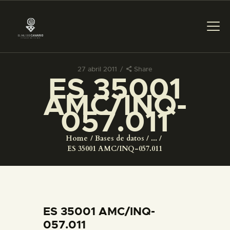
27 abril 2011
Share
ES 35001
PREPARAR LA VISITA
AMC/INQ-
057.011
ACTIVIDADES
Home
Bases de datos
...
█
ES 35001 AMC/INQ-057.011
EL MUSEO
COLECCIONES
ES 35001 AMC/INQ-
057.011