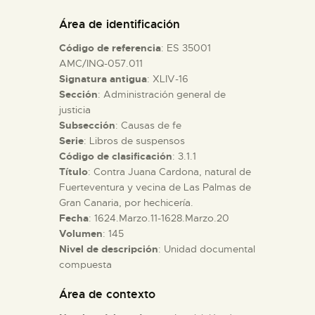
DIDÁCTICA
Área de identificación
Código de referencia
: ES 35001
ESPAÑOL
AMC/INQ-057.011
Signatura antigua
: XLIV-16
Sección
: Administración general de
PREPARAR LA VISITA
justicia
Subsección
: Causas de fe
ACTIVIDADES
Serie
: Libros de suspensos
Código de clasificación
: 3.1.1
Título
: Contra Juana Cardona, natural de
█
Fuerteventura y vecina de Las Palmas de
Gran Canaria, por hechicería.
Fecha
: 1624.Marzo.11-1628.Marzo.20
EL MUSEO
Volumen
: 145
Nivel de descripción
: Unidad documental
compuesta
COLECCIONES
Área de contexto
DIDÁCTICA