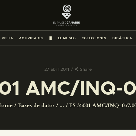
PREPARAR LA VISITA
ACTIVIDADES
 VISITA
ACTIVIDADES
█
EL MUSEO
COLECCIONES
DIDÁCTICA
█
EL MUSEO
27 abril 2011
Share
01 AMC/INQ-
COLECCIONES
DIDÁCTICA
Home
Bases de datos
...
ES 35001 AMC/INQ-057.0
ESPAÑOL