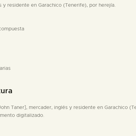
 y residente en Garachico (Tenerife), por herejía.
6
 compuesta
arias
tura
John Taner], mercader, inglés y residente en Garachico (Ten
umento digitalizado.