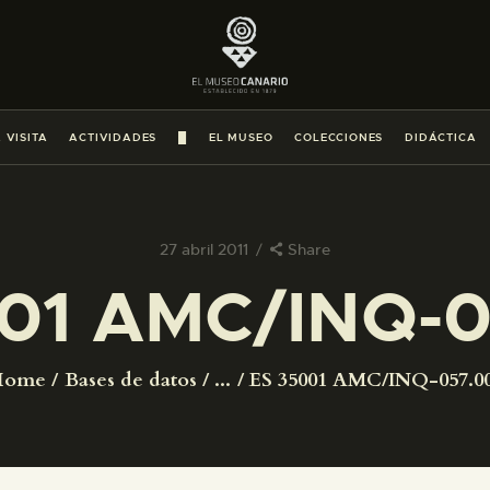
PREPARAR LA VISITA
ACTIVIDADES
 VISITA
ACTIVIDADES
█
EL MUSEO
COLECCIONES
DIDÁCTICA
█
EL MUSEO
27 abril 2011
Share
01 AMC/INQ-
COLECCIONES
DIDÁCTICA
Home
Bases de datos
...
ES 35001 AMC/INQ-057.0
ESPAÑOL