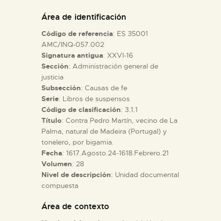
DIDÁCTICA
Área de identificación
Código de referencia
: ES 35001
ESPAÑOL
AMC/INQ-057.002
Signatura antigua
: XXVI-16
Sección
: Administración general de
PREPARAR LA VISITA
justicia
Subsección
: Causas de fe
ACTIVIDADES
Serie
: Libros de suspensos
Código de clasificación
: 3.1.1
Título
: Contra Pedro Martín, vecino de La
█
Palma, natural de Madeira (Portugal) y
tonelero, por bigamia.
Fecha
: 1617.Agosto.24-1618.Febrero.21
EL MUSEO
Volumen
: 28
Nivel de descripción
: Unidad documental
compuesta
COLECCIONES
Área de contexto
DIDÁCTICA