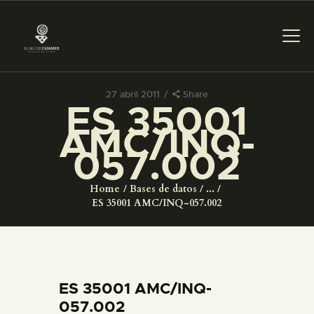
27 abril 2011
Share
ES 35001
PREPARAR LA VISITA
AMC/INQ-
057.002
ACTIVIDADES
Home
Bases de datos
...
█
ES 35001 AMC/INQ-057.002
EL MUSEO
COLECCIONES
ES 35001 AMC/INQ-
057.002