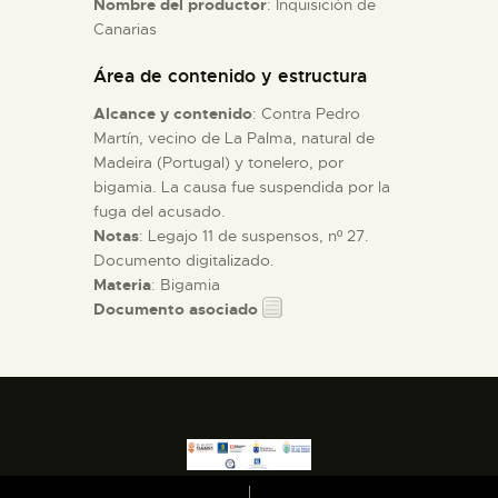
Nombre del productor
: Inquisición de
Canarias
ESPAÑOL
Área de contenido y estructura
Alcance y contenido
: Contra Pedro
Martín, vecino de La Palma, natural de
Madeira (Portugal) y tonelero, por
bigamia. La causa fue suspendida por la
fuga del acusado.
Notas
: Legajo 11 de suspensos, nº 27.
Documento digitalizado.
Materia
: Bigamia
Documento asociado