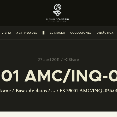
PREPARAR LA VISITA
ACTIVIDADES
 VISITA
ACTIVIDADES
█
EL MUSEO
COLECCIONES
DIDÁCTICA
█
EL MUSEO
27 abril 2011
Share
001 AMC/INQ-0
COLECCIONES
DIDÁCTICA
Home
Bases de datos
...
ES 35001 AMC/INQ-056.0
ESPAÑOL