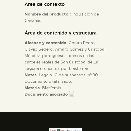
Área de contexto
Nombre del productor
: Inquisición de
ESPAÑOL
Canarias
Área de contenido y estructura
Alcance y contenido
: Contra Pedro
Clavijo Sedero, Amaro Gómez y Cristóbal
Méndez, portugueses, presos en las
cárceles reales de San Cristóbal de La
Laguna (Tenerife), por blasfemar.
Notas
: Legajo 10 de suspensos, nº 30.
Documento digitalizado.
Materia
: Blasfemia
Documento asociado