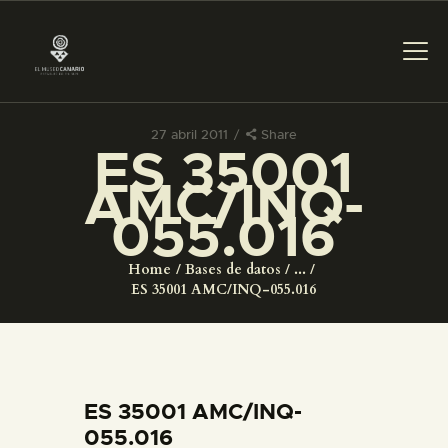
27 abril 2011
Share
ES 35001
PREPARAR LA VISITA
AMC/INQ-
055.016
ACTIVIDADES
Home
Bases de datos
...
█
ES 35001 AMC/INQ-055.016
EL MUSEO
COLECCIONES
ES 35001 AMC/INQ-
055.016