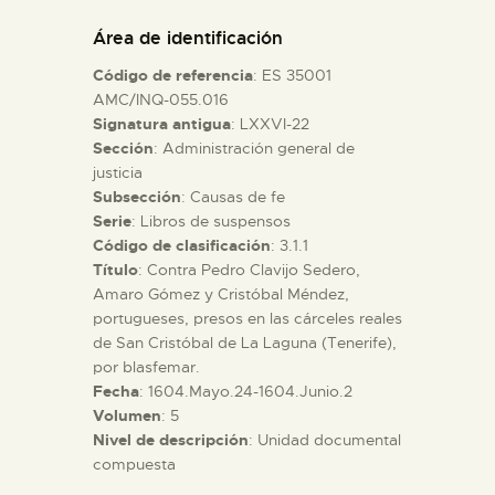
DIDÁCTICA
Área de identificación
Código de referencia
: ES 35001
ESPAÑOL
AMC/INQ-055.016
Signatura antigua
: LXXVI-22
Sección
: Administración general de
PREPARAR LA VISITA
justicia
Subsección
: Causas de fe
ACTIVIDADES
Serie
: Libros de suspensos
Código de clasificación
: 3.1.1
Título
: Contra Pedro Clavijo Sedero,
█
Amaro Gómez y Cristóbal Méndez,
portugueses, presos en las cárceles reales
de San Cristóbal de La Laguna (Tenerife),
EL MUSEO
por blasfemar.
Fecha
: 1604.Mayo.24-1604.Junio.2
Volumen
: 5
COLECCIONES
Nivel de descripción
: Unidad documental
compuesta
DIDÁCTICA