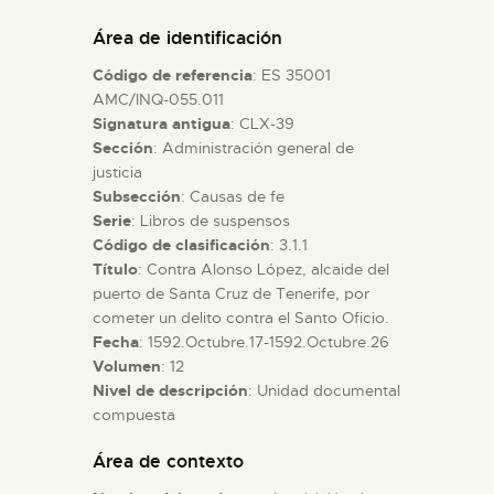
DIDÁCTICA
Área de identificación
Código de referencia
: ES 35001
ESPAÑOL
AMC/INQ-055.011
Signatura antigua
: CLX-39
Sección
: Administración general de
PREPARAR LA VISITA
justicia
Subsección
: Causas de fe
ACTIVIDADES
Serie
: Libros de suspensos
Código de clasificación
: 3.1.1
Título
: Contra Alonso López, alcaide del
█
puerto de Santa Cruz de Tenerife, por
cometer un delito contra el Santo Oficio.
Fecha
: 1592.Octubre.17-1592.Octubre.26
EL MUSEO
Volumen
: 12
Nivel de descripción
: Unidad documental
compuesta
COLECCIONES
Área de contexto
DIDÁCTICA