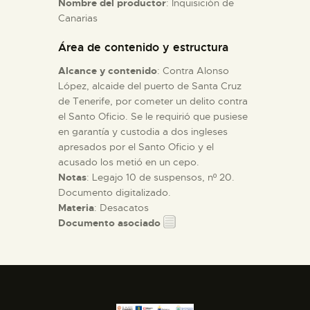
Nombre del productor
: Inquisición de
Canarias
ESPAÑOL
Área de contenido y estructura
Alcance y contenido
: Contra Alonso
López, alcaide del puerto de Santa Cruz
de Tenerife, por cometer un delito contra
el Santo Oficio. Se le requirió que pusiese
en garantía y custodia a dos ingleses
apresados por el Santo Oficio y el
acusado los metió en un cepo.
Notas
: Legajo 10 de suspensos, nº 20.
Documento digitalizado.
Materia
: Desacatos
Documento asociado