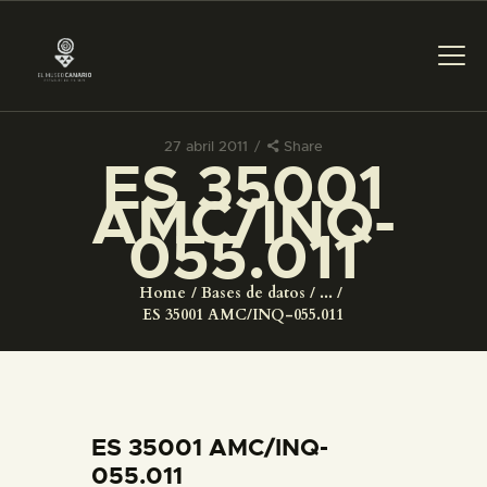
27 abril 2011
Share
ES 35001
PREPARAR LA VISITA
AMC/INQ-
055.011
ACTIVIDADES
Home
Bases de datos
...
█
ES 35001 AMC/INQ-055.011
EL MUSEO
COLECCIONES
ES 35001 AMC/INQ-
055.011