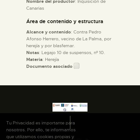
Nombre del productor
: Inquisición de
Canarias
ESPAÑOL
Área de contenido y estructura
Alcance y contenido
: Contra Pedro
Afonso Herrero, vecino de La Palma, por
herejía y por blasfemar.
Notas
: Legajo 10 de suspensos, nº 10.
Materia
: Herejía
Documento asociado
Tu Privacidad es importante para
nosotros. Por ello, te informamos
que utilizamos cookies propias y