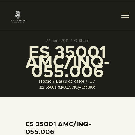
27 abril 2011
Share
ES 35001
PREPARAR LA VISITA
AMC/INQ-
055.006
ACTIVIDADES
Home
Bases de datos
...
█
ES 35001 AMC/INQ-055.006
EL MUSEO
COLECCIONES
ES 35001 AMC/INQ-
055.006