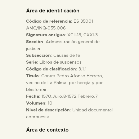
DIDÁCTICA
Área de identificación
Código de referencia
: ES 35001
ESPAÑOL
AMC/INQ-055.006
Signatura antigua
: XCII-18, CXXI-3
Sección
: Administración general de
PREPARAR LA VISITA
justicia
Subsección
: Causas de fe
ACTIVIDADES
Serie
: Libros de suspensos
Código de clasificación
: 3.1.1
Título
: Contra Pedro Afonso Herrero,
█
vecino de La Palma, por herejía y por
blasfemar.
Fecha
: 1570.Julio.8-1572.Febrero.7
EL MUSEO
Volumen
: 10
Nivel de descripción
: Unidad documental
compuesta
COLECCIONES
Área de contexto
DIDÁCTICA