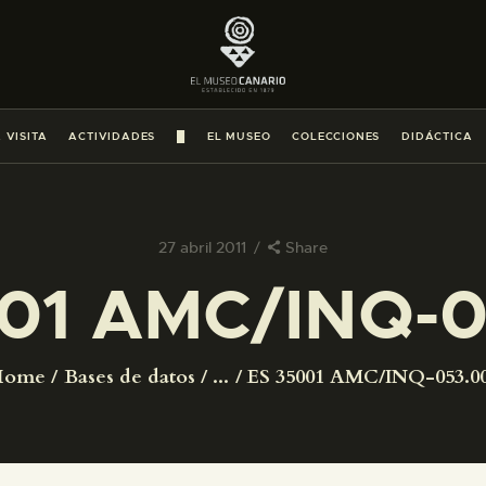
PREPARAR LA VISITA
ACTIVIDADES
 VISITA
ACTIVIDADES
█
EL MUSEO
COLECCIONES
DIDÁCTICA
█
EL MUSEO
27 abril 2011
Share
01 AMC/INQ-
COLECCIONES
DIDÁCTICA
Home
Bases de datos
...
ES 35001 AMC/INQ-053.0
ESPAÑOL