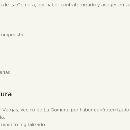
o de La Gomera, por haber confraternizado y acoger en s
0
 compuesta
arias
tura
e Vargas, vecino de La Gomera, por haber confraternizad
ia.
cumento digitalizado.