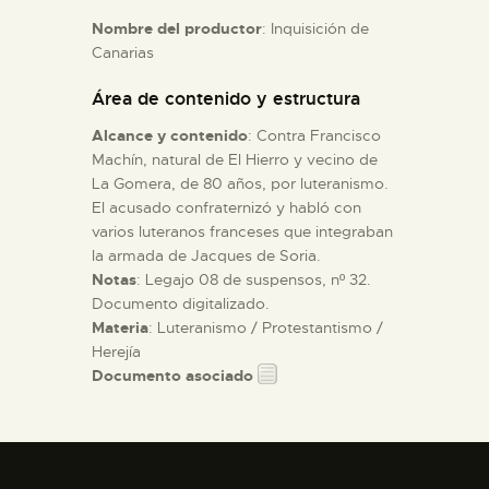
Nombre del productor
: Inquisición de
Canarias
ESPAÑOL
Área de contenido y estructura
Alcance y contenido
: Contra Francisco
Machín, natural de El Hierro y vecino de
La Gomera, de 80 años, por luteranismo.
El acusado confraternizó y habló con
varios luteranos franceses que integraban
la armada de Jacques de Soria.
Notas
: Legajo 08 de suspensos, nº 32.
Documento digitalizado.
Materia
: Luteranismo / Protestantismo /
Herejía
Documento asociado