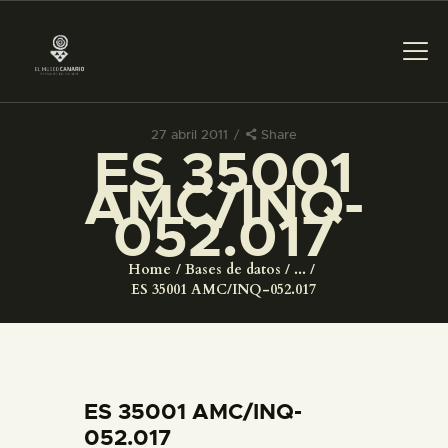
27 abril 2011
Share
ES 35001
PREPARAR LA VISITA
AMC/INQ-
052.017
ACTIVIDADES
Home
Bases de datos
...
█
ES 35001 AMC/INQ-052.017
EL MUSEO
COLECCIONES
ES 35001 AMC/INQ-
052.017