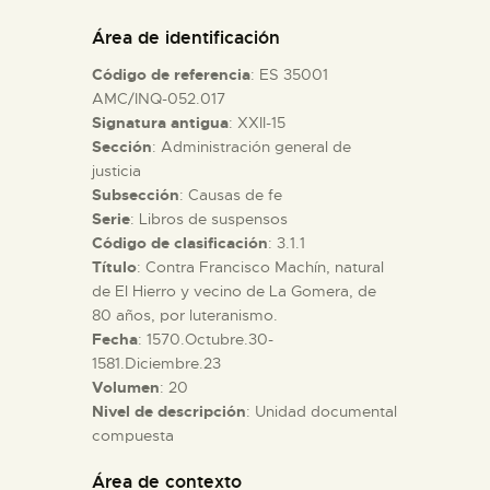
DIDÁCTICA
Área de identificación
Código de referencia
: ES 35001
ESPAÑOL
AMC/INQ-052.017
Signatura antigua
: XXII-15
Sección
: Administración general de
PREPARAR LA VISITA
justicia
Subsección
: Causas de fe
ACTIVIDADES
Serie
: Libros de suspensos
Código de clasificación
: 3.1.1
Título
: Contra Francisco Machín, natural
█
de El Hierro y vecino de La Gomera, de
80 años, por luteranismo.
Fecha
: 1570.Octubre.30-
EL MUSEO
1581.Diciembre.23
Volumen
: 20
Nivel de descripción
: Unidad documental
COLECCIONES
compuesta
DIDÁCTICA
Área de contexto