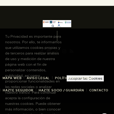
Tu Privacidad es importante para
nosotros. Por ello, te informamos
que utilizamos cookies propias y
de terceros para realizar análisis
de uso y medición de nuestra
página web con el fin de
personalizar contenidos,
publicidad, así como
MAPA WEB
AVISO LEGAL
POLÍTICA DE COOKIES
Aceptar las Cookies
proporcionar funcionalidades en
las redes sociales o analizar
HAZTE SEGUIDOR
HAZTE SOCIO / GUARDIÁN
CONTACTO
nuestro tráfico. Para continuar
acepta la configuración de
nuestras cookies. Puede obtener
más información, o bien conocer
Copyright © 2026 El Museo Canario · Todos