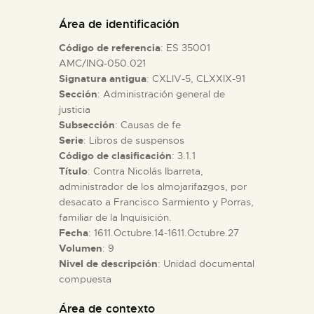
DIDÁCTICA
Área de identificación
Código de referencia
: ES 35001
ESPAÑOL
AMC/INQ-050.021
Signatura antigua
: CXLIV-5, CLXXIX-91
Sección
: Administración general de
PREPARAR LA VISITA
justicia
Subsección
: Causas de fe
ACTIVIDADES
Serie
: Libros de suspensos
Código de clasificación
: 3.1.1
Título
: Contra Nicolás Ibarreta,
█
administrador de los almojarifazgos, por
desacato a Francisco Sarmiento y Porras,
familiar de la Inquisición.
EL MUSEO
Fecha
: 1611.Octubre.14-1611.Octubre.27
Volumen
: 9
Nivel de descripción
: Unidad documental
COLECCIONES
compuesta
DIDÁCTICA
Área de contexto