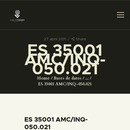
27 abril 2011
Share
ES 35001
PREPARAR LA VISITA
AMC/INQ-
050.021
ACTIVIDADES
Home
Bases de datos
...
█
ES 35001 AMC/INQ-050.021
EL MUSEO
COLECCIONES
ES 35001 AMC/INQ-
050.021