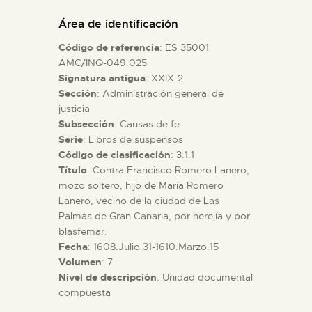
DIDÁCTICA
Área de identificación
Código de referencia
: ES 35001
ESPAÑOL
AMC/INQ-049.025
Signatura antigua
: XXIX-2
Sección
: Administración general de
PREPARAR LA VISITA
justicia
Subsección
: Causas de fe
ACTIVIDADES
Serie
: Libros de suspensos
Código de clasificación
: 3.1.1
Título
: Contra Francisco Romero Lanero,
█
mozo soltero, hijo de María Romero
Lanero, vecino de la ciudad de Las
Palmas de Gran Canaria, por herejía y por
EL MUSEO
blasfemar.
Fecha
: 1608.Julio.31-1610.Marzo.15
Volumen
: 7
COLECCIONES
Nivel de descripción
: Unidad documental
compuesta
DIDÁCTICA