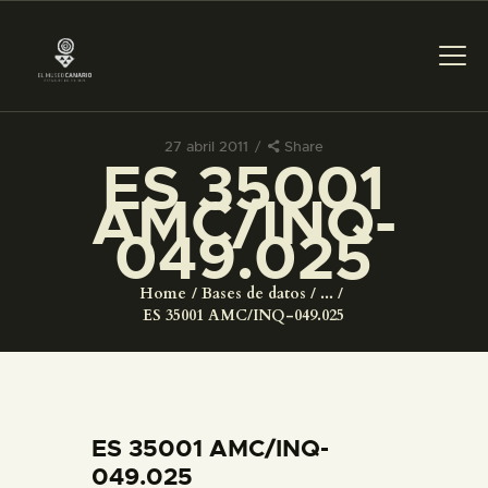
27 abril 2011
Share
ES 35001
PREPARAR LA VISITA
AMC/INQ-
049.025
ACTIVIDADES
Home
Bases de datos
...
█
ES 35001 AMC/INQ-049.025
EL MUSEO
COLECCIONES
ES 35001 AMC/INQ-
049.025