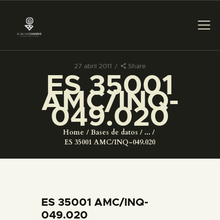
27 abril 2011
Share
ES 35001
PREPARAR LA VISITA
AMC/INQ-
049.020
ACTIVIDADES
Home
Bases de datos
...
█
ES 35001 AMC/INQ-049.020
EL MUSEO
COLECCIONES
ES 35001 AMC/INQ-
049.020