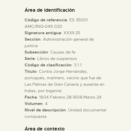
DIDÁCTICA
Área de identificación
Código de referencia
: ES 35001
ESPAÑOL
AMC/INQ-049.020
Signatura antigua
: XXXII-25
Sección
: Administración general de
PREPARAR LA VISITA
justicia
Subsección
: Causas de fe
ACTIVIDADES
Serie
: Libros de suspensos
Código de clasificación
: 3.1.1
Título
: Contra Jorge Hernández,
█
portugués, marinero, vecino que fue de
Las Palmas de Gran Canaria y ausente en
Indias, por bigamia.
EL MUSEO
Fecha
: 1604.Febrero.28-1608.Marzo.24
Volumen
: 4
Nivel de descripción
: Unidad documental
COLECCIONES
compuesta
DIDÁCTICA
Área de contexto