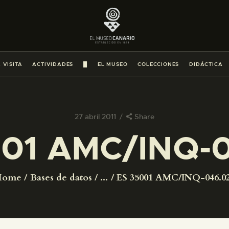
PREPARAR LA VISITA
ACTIVIDADES
 VISITA
ACTIVIDADES
█
EL MUSEO
COLECCIONES
DIDÁCTICA
█
EL MUSEO
27 abril 2011
Share
001 AMC/INQ-0
COLECCIONES
DIDÁCTICA
Home
Bases de datos
...
ES 35001 AMC/INQ-046.0
ESPAÑOL