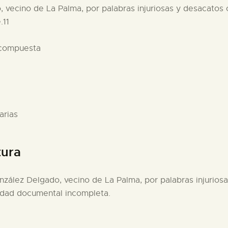
 vecino de La Palma, por palabras injuriosas y desacatos c
.11
 compuesta
arias
tura
nzález Delgado, vecino de La Palma, por palabras injuriosa
nidad documental incompleta.