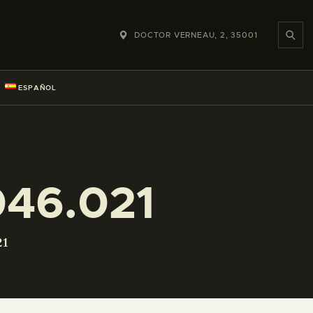
DOCTOR VERNEAU, 2, 35001
ESPAÑOL
46.021
21