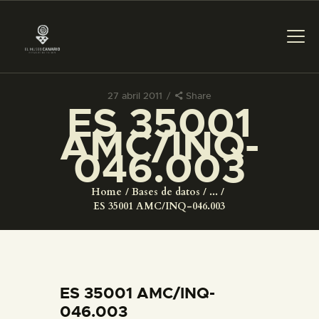
27 abril 2011
Share
ES 35001
PREPARAR LA VISITA
AMC/INQ-
046.003
ACTIVIDADES
Home
Bases de datos
...
█
ES 35001 AMC/INQ-046.003
EL MUSEO
COLECCIONES
ES 35001 AMC/INQ-
046.003