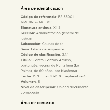
DIDÁCTICA
Área de identificación
Código de referencia
: ES 35001
ESPAÑOL
AMC/INQ-046.003
Signatura antigua
: XII-3
Sección
: Administración general de
PREPARAR LA VISITA
justicia
Subsección
: Causas de fe
ACTIVIDADES
Serie
: Libros de suspensos
Código de clasificación
: 3.1.1
Título
: Contra Gonzalo Afonso,
█
portugués, vecino de Puntallana (La
Palma), de 60 años, por blasfemar.
Fecha
: 1570.Julio.10-1570.Septiembre.4
EL MUSEO
Volumen
: 8
Nivel de descripción
: Unidad documental
compuesta
COLECCIONES
Área de contexto
DIDÁCTICA