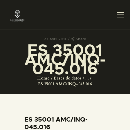
27 abril 2011
Share
ES 35001
PREPARAR LA VISITA
AMC/INQ-
045.016
ACTIVIDADES
Home
Bases de datos
...
█
ES 35001 AMC/INQ-045.016
EL MUSEO
COLECCIONES
ES 35001 AMC/INQ-
045.016