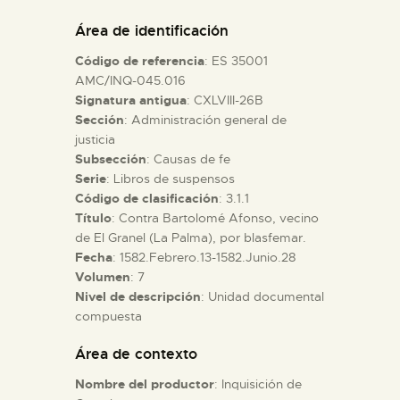
DIDÁCTICA
Área de identificación
Código de referencia
: ES 35001
ESPAÑOL
AMC/INQ-045.016
Signatura antigua
: CXLVIII-26B
Sección
: Administración general de
PREPARAR LA VISITA
justicia
Subsección
: Causas de fe
ACTIVIDADES
Serie
: Libros de suspensos
Código de clasificación
: 3.1.1
Título
: Contra Bartolomé Afonso, vecino
█
de El Granel (La Palma), por blasfemar.
Fecha
: 1582.Febrero.13-1582.Junio.28
Volumen
: 7
EL MUSEO
Nivel de descripción
: Unidad documental
compuesta
COLECCIONES
Área de contexto
Nombre del productor
: Inquisición de
DIDÁCTICA