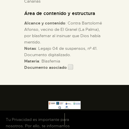
Canarias
Área de contenido y estructura
ESPAÑOL
Alcance y contenido
: Contra Bartolomé
Afonso, vecino de El Granel (La Palma),
por blasfemar al insinuar que Dios había
mentido.
Notas
: Legajo 04 de suspensos, nº 41.
Documento digitalizado.
Materia
: Blasfemia
Documento asociado
Tu Privacidad es importante para
nosotros. Por ello, te informamos