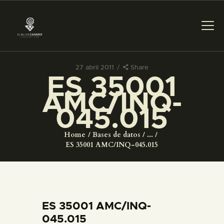
27 abril 2011
Share
ES 35001
PREPARAR LA VISITA
AMC/INQ-
045.015
ACTIVIDADES
Home
Bases de datos
...
█
ES 35001 AMC/INQ-045.015
EL MUSEO
COLECCIONES
ES 35001 AMC/INQ-
045.015