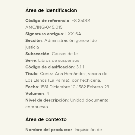
DIDÁCTICA
Área de identificación
Código de referencia
: ES 35001
ESPAÑOL
AMC/INQ-045.015
Signatura antigua
: LXX-6A
Sección
: Administración general de
PREPARAR LA VISITA
justicia
Subsección
: Causas de fe
ACTIVIDADES
Serie
: Libros de suspensos
Código de clasificación
: 3.1.1
Título
: Contra Ana Hernández, vecina de
█
Los Llanos (La Palma), por hechicería.
Fecha
: 1581.Diciembre.10-1582.Febrero.23
Volumen
: 4
EL MUSEO
Nivel de descripción
: Unidad documental
compuesta
COLECCIONES
Área de contexto
Nombre del productor
: Inquisición de
DIDÁCTICA