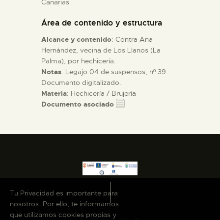
Canarias
Área de contenido y estructura
ESPAÑOL
Alcance y contenido
: Contra Ana
Hernández, vecina de Los Llanos (La
Palma), por hechicería.
Notas
: Legajo 04 de suspensos, nº 39.
Documento digitalizado.
Materia
: Hechicería / Brujería
Documento asociado
Tu Privacidad es importante para
nosotros. Por ello, te informamos
que utilizamos cookies propias y