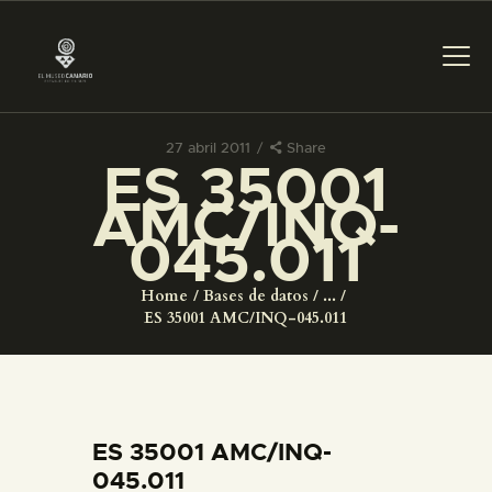
27 abril 2011
Share
ES 35001
PREPARAR LA VISITA
AMC/INQ-
045.011
ACTIVIDADES
Home
Bases de datos
...
█
ES 35001 AMC/INQ-045.011
EL MUSEO
COLECCIONES
ES 35001 AMC/INQ-
045.011