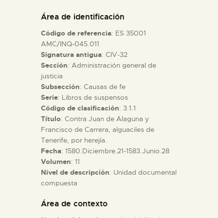
DIDÁCTICA
Área de identificación
Código de referencia
: ES 35001
ESPAÑOL
AMC/INQ-045.011
Signatura antigua
: CIV-32
Sección
: Administración general de
PREPARAR LA VISITA
justicia
Subsección
: Causas de fe
ACTIVIDADES
Serie
: Libros de suspensos
Código de clasificación
: 3.1.1
Título
: Contra Juan de Alaguna y
█
Francisco de Carrera, alguaciles de
Tenerife, por herejía.
Fecha
: 1580.Diciembre.21-1583.Junio.28
EL MUSEO
Volumen
: 11
Nivel de descripción
: Unidad documental
compuesta
COLECCIONES
Área de contexto
DIDÁCTICA