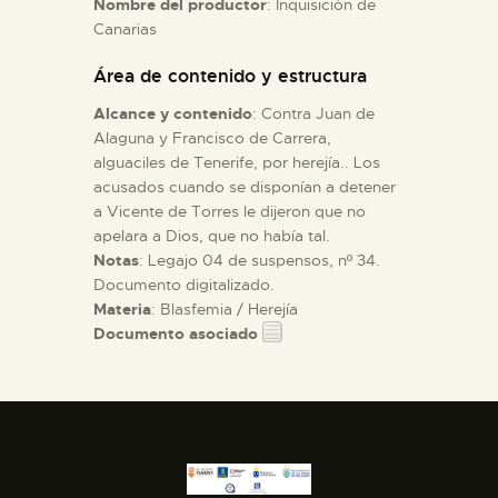
Nombre del productor
: Inquisición de
Canarias
ESPAÑOL
Área de contenido y estructura
Alcance y contenido
: Contra Juan de
Alaguna y Francisco de Carrera,
alguaciles de Tenerife, por herejía.. Los
acusados cuando se disponían a detener
a Vicente de Torres le dijeron que no
apelara a Dios, que no había tal.
Notas
: Legajo 04 de suspensos, nº 34.
Documento digitalizado.
Materia
: Blasfemia / Herejía
Documento asociado