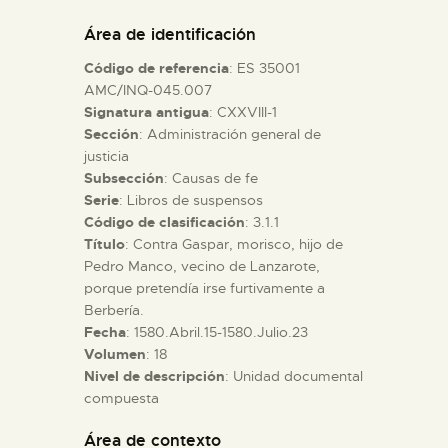
DIDÁCTICA
Área de identificación
Código de referencia
: ES 35001
ESPAÑOL
AMC/INQ-045.007
Signatura antigua
: CXXVIII-1
Sección
: Administración general de
PREPARAR LA VISITA
justicia
Subsección
: Causas de fe
ACTIVIDADES
Serie
: Libros de suspensos
Código de clasificación
: 3.1.1
Título
: Contra Gaspar, morisco, hijo de
█
Pedro Manco, vecino de Lanzarote,
porque pretendía irse furtivamente a
Berbería.
EL MUSEO
Fecha
: 1580.Abril.15-1580.Julio.23
Volumen
: 18
Nivel de descripción
: Unidad documental
COLECCIONES
compuesta
DIDÁCTICA
Área de contexto