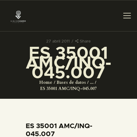
27 abril 2011
Share
ES 35001
PREPARAR LA VISITA
AMC/INQ-
045.007
ACTIVIDADES
Home
Bases de datos
...
█
ES 35001 AMC/INQ-045.007
EL MUSEO
COLECCIONES
ES 35001 AMC/INQ-
045.007