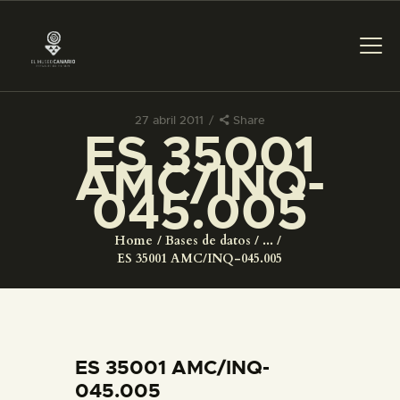
27 abril 2011
Share
ES 35001
PREPARAR LA VISITA
AMC/INQ-
045.005
ACTIVIDADES
Home
Bases de datos
...
█
ES 35001 AMC/INQ-045.005
EL MUSEO
COLECCIONES
ES 35001 AMC/INQ-
045.005