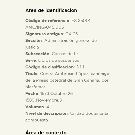
DIDÁCTICA
Área de identificación
Código de referencia
: ES 35001
ESPAÑOL
AMC/INQ-045.005
Signatura antigua
: CX-23
Sección
: Administración general de
PREPARAR LA VISITA
justicia
Subsección
: Causas de fe
ACTIVIDADES
Serie
: Libros de suspensos
Código de clasificación
: 3.1.1
Título
: Contra Ambrosio López, canónigo
█
de la iglesia catedral de Gran Canaria, por
blasfemar.
Fecha
: 1573.Octubre.26-
EL MUSEO
1580.Noviembre.3
Volumen
: 4
Nivel de descripción
: Unidad documental
COLECCIONES
compuesta
DIDÁCTICA
Área de contexto