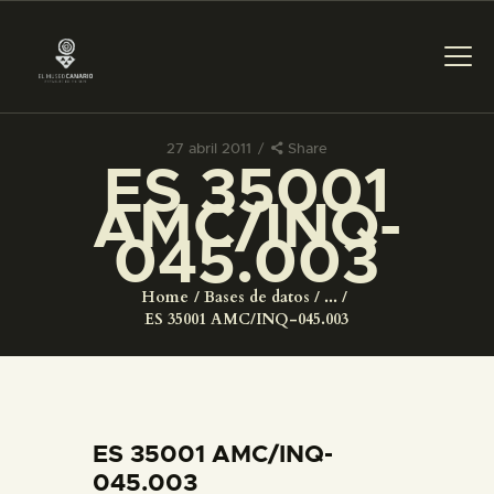
27 abril 2011
Share
ES 35001
PREPARAR LA VISITA
AMC/INQ-
045.003
ACTIVIDADES
Home
Bases de datos
...
█
ES 35001 AMC/INQ-045.003
EL MUSEO
COLECCIONES
ES 35001 AMC/INQ-
045.003