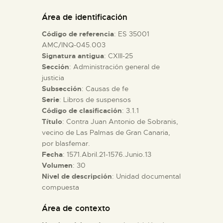
DIDÁCTICA
Área de identificación
Código de referencia
: ES 35001
ESPAÑOL
AMC/INQ-045.003
Signatura antigua
: CXIII-25
Sección
: Administración general de
PREPARAR LA VISITA
justicia
Subsección
: Causas de fe
ACTIVIDADES
Serie
: Libros de suspensos
Código de clasificación
: 3.1.1
Título
: Contra Juan Antonio de Sobranis,
█
vecino de Las Palmas de Gran Canaria,
por blasfemar.
Fecha
: 1571.Abril.21-1576.Junio.13
EL MUSEO
Volumen
: 30
Nivel de descripción
: Unidad documental
compuesta
COLECCIONES
Área de contexto
DIDÁCTICA