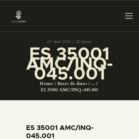
27 abril 2011
Share
ES 35001
PREPARAR LA VISITA
AMC/INQ-
045.001
ACTIVIDADES
Home
Bases de datos
...
█
ES 35001 AMC/INQ-045.001
EL MUSEO
COLECCIONES
ES 35001 AMC/INQ-
045.001