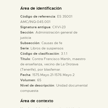
DIDÁCTICA
Área de identificación
Código de referencia
: ES 35001
ESPAÑOL
AMC/INQ-045.001
Signatura antigua
: CXVI-23
Sección
: Administración general de
PREPARAR LA VISITA
justicia
Subsección
: Causas de fe
ACTIVIDADES
Serie
: Libros de suspensos
Código de clasificación
: 3.1.1
Título
: Contra Francisco Martín, maestro
█
de enseñanza, vecino de La Orotava
(Tenerife), por blasfemar.
Fecha
: 1575.Mayo.21-1576.Mayo.2
EL MUSEO
Volumen
: 65
Nivel de descripción
: Unidad documental
compuesta
COLECCIONES
Área de contexto
DIDÁCTICA