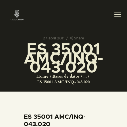
27 abril 2011
Share
ES 35001
PREPARAR LA VISITA
AMC/INQ-
043.020
ACTIVIDADES
Home
Bases de datos
...
█
ES 35001 AMC/INQ-043.020
EL MUSEO
COLECCIONES
ES 35001 AMC/INQ-
043.020