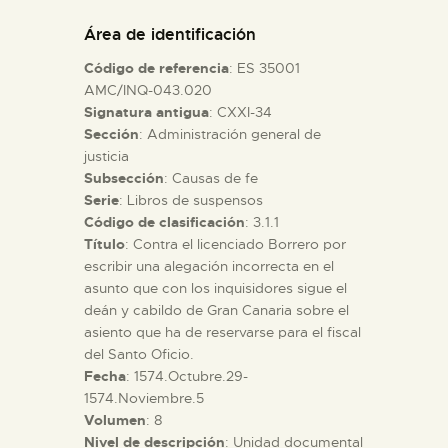
DIDÁCTICA
Área de identificación
Código de referencia
: ES 35001
ESPAÑOL
AMC/INQ-043.020
Signatura antigua
: CXXI-34
Sección
: Administración general de
PREPARAR LA VISITA
justicia
Subsección
: Causas de fe
ACTIVIDADES
Serie
: Libros de suspensos
Código de clasificación
: 3.1.1
Título
: Contra el licenciado Borrero por
█
escribir una alegación incorrecta en el
asunto que con los inquisidores sigue el
deán y cabildo de Gran Canaria sobre el
EL MUSEO
asiento que ha de reservarse para el fiscal
del Santo Oficio.
Fecha
: 1574.Octubre.29-
COLECCIONES
1574.Noviembre.5
Volumen
: 8
DIDÁCTICA
Nivel de descripción
: Unidad documental