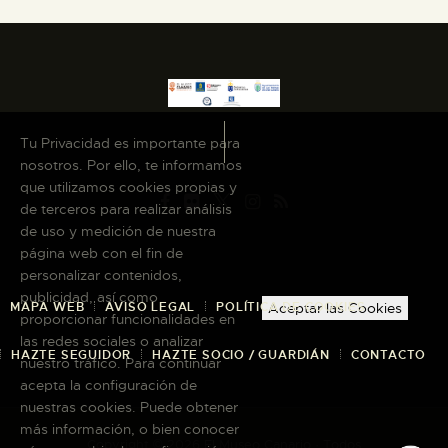
Tu Privacidad es importante para
nosotros. Por ello, te informamos
que utilizamos cookies propias y
de terceros para realizar análisis
de uso y medición de nuestra
página web con el fin de
personalizar contenidos,
publicidad, así como
MAPA WEB
AVISO LEGAL
POLÍTICA DE COOKIES
Aceptar las Cookies
proporcionar funcionalidades en
las redes sociales o analizar
HAZTE SEGUIDOR
HAZTE SOCIO / GUARDIÁN
CONTACTO
nuestro tráfico. Para continuar
acepta la configuración de
nuestras cookies. Puede obtener
más información, o bien conocer
Copyright © 2026 El Museo Canario · Todos