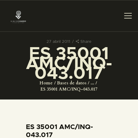
27 abril 2011
Share
ES 35001
PREPARAR LA VISITA
AMC/INQ-
043.017
ACTIVIDADES
Home
Bases de datos
...
█
ES 35001 AMC/INQ-043.017
EL MUSEO
COLECCIONES
ES 35001 AMC/INQ-
043.017