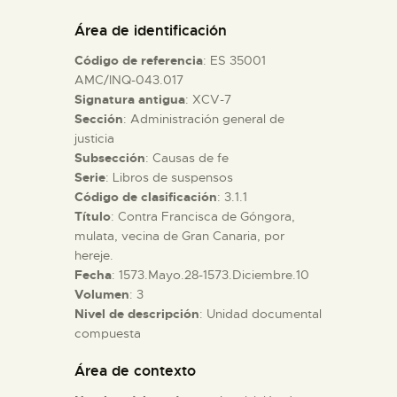
DIDÁCTICA
Área de identificación
Código de referencia
: ES 35001
ESPAÑOL
AMC/INQ-043.017
Signatura antigua
: XCV-7
Sección
: Administración general de
PREPARAR LA VISITA
justicia
Subsección
: Causas de fe
ACTIVIDADES
Serie
: Libros de suspensos
Código de clasificación
: 3.1.1
Título
: Contra Francisca de Góngora,
█
mulata, vecina de Gran Canaria, por
hereje.
Fecha
: 1573.Mayo.28-1573.Diciembre.10
EL MUSEO
Volumen
: 3
Nivel de descripción
: Unidad documental
compuesta
COLECCIONES
Área de contexto
DIDÁCTICA