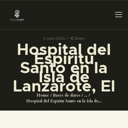
5 julio 2020
Share
Hospital del
PREPARAR LA VISITA
Espíritu
Santo en la
ACTIVIDADES
Isla de
Lanzarote, El
█
Home
Bases de datos
...
EL MUSEO
Hospital del Espíritu Santo en la Isla de...
COLECCIONES