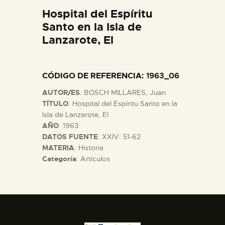
DIDÁCTICA
Hospital del Espíritu
Santo en la Isla de
Lanzarote, El
ESPAÑOL
PREPARAR LA VISITA
CÓDIGO DE REFERENCIA
: 1963_06
AUTOR/ES
: BOSCH MILLARES, Juan
ACTIVIDADES
TÍTULO
: Hospital del Espíritu Santo en la
Isla de Lanzarote, El
AÑO
: 1963
█
DATOS FUENTE
: XXIV: 51-62
MATERIA
: Historia
Categoría
: Artículos
EL MUSEO
COLECCIONES
DIDÁCTICA