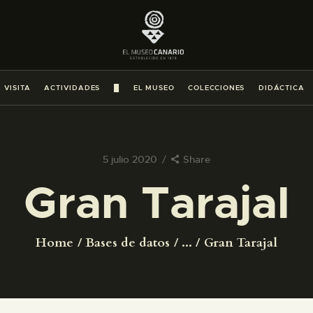
PREPARAR LA VISITA
ACTIVIDADES
 VISITA
ACTIVIDADES
█
EL MUSEO
COLECCIONES
DIDÁCTICA
█
EL MUSEO
5 julio 2020
Share
Gran Tarajal
COLECCIONES
DIDÁCTICA
Home
Bases de datos
...
Gran Tarajal
ESPAÑOL