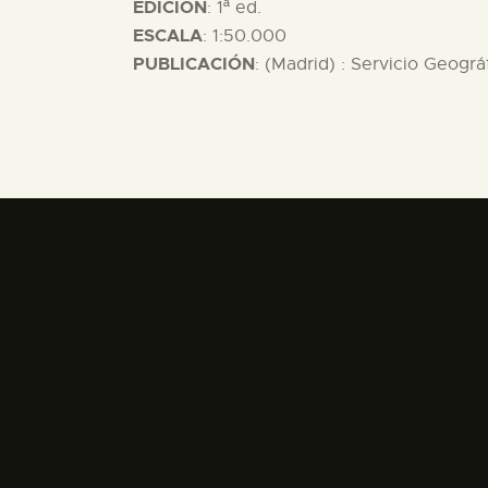
EDICION
: 1ª ed.
ESCALA
: 1:50.000
PUBLICACIÓN
: (Madrid) : Servicio Geográ