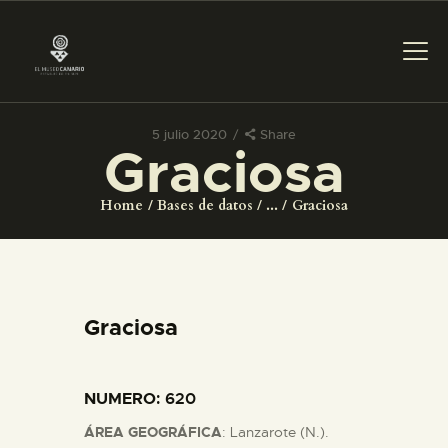
5 julio 2020
Share
Graciosa
PREPARAR LA VISITA
Home
Bases de datos
...
Graciosa
ACTIVIDADES
█
Graciosa
EL MUSEO
NUMERO
: 620
COLECCIONES
ÁREA GEOGRÁFICA
: Lanzarote (N.).